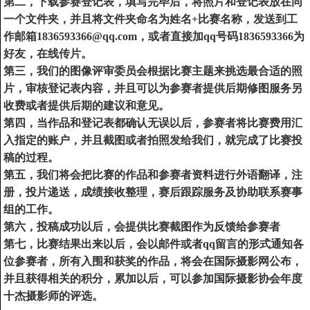
第二，下载参赛登记表，填写完毕后，将照片和登记表放在同
一个文件夹，并且将文件夹命名为姓名
+
比赛名称，发送到工
作邮箱
1836593366@qq.com
，或者直接加
qq
号码
1836593366
为
好友，在线传片。
第三，我们的图像评审委员会根据比赛主题来挑选最合适的照
片，审核登记表内容，并且可以为参赛者提供后期修图服务另
收费或者提供后期的建议和意见。
第四，当作品和登记表都确认无误以后，参赛者将比赛费用汇
入指定的账户，并且截图或者拍照发给我们，就完成了比赛投
稿的过程。
第五，我们将会把比赛的作品和参赛者资料进行外语翻译，注
册，投片递送，成绩接收整理，赛后跟踪服务及协助联系赛事
组的工作。
第六，投稿成功以后，会提供比赛截图作为反馈给参赛者
第七，比赛结果出来以后，会以邮件或者
qq
留言的形式通知各
位参赛者，所有入围和获奖的作品，将会在国际摄影网公布，
并且获得相关的积分，累加以后，可以参加国际摄影协会年度
十杰摄影师的评选。