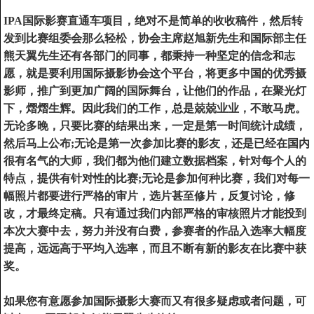
IPA
国际影赛直通车项目，绝对不是简单的收收稿件，然后转
发到比赛组委会那么轻松，协会主席赵旭新先生和国际部主任
熊天翼先生还有各部门的同事，都秉持一种坚定的信念和志
愿，就是要利用国际摄影协会这个平台，将更多中国的优秀摄
影师，推广到更加广阔的国际舞台，让他们的作品，在聚光灯
下，熠熠生辉。因此我们的工作，总是兢兢业业，不敢马虎。
无论多晚，只要比赛的结果出来，一定是第一时间统计成绩，
然后马上公布
;
无论是第一次参加比赛的影友，还是已经在国内
很有名气的大师，我们都为他们建立数据档案，针对每个人的
特点，提供有针对性的比赛
;
无论是参加何种比赛，我们对每一
幅照片都要进行严格的审片，选片甚至修片，反复讨论，修
改，才最终定稿。只有通过我们内部严格的审核照片才能投到
本次大赛中去，努力并没有白费，参赛者的作品入选率大幅度
提高，远远高于平均入选率，而且不断有新的影友在比赛中获
奖。
如果您有意愿参加国际摄影大赛而又有很多疑虑或者问题，可