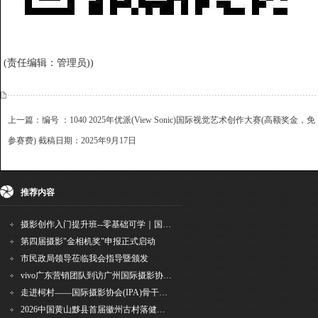
(责任编辑：管理员))
上一篇：编号 ：1040 2025年优派(View Sonic)国际视觉艺术创作大赛(高额奖金，免
参赛费) 截稿日期：2025年9月17日
下一篇：编号 ：1042 2025年葡萄牙NPSPLS国际摄影联赛（熊天翼担任评委,540项
{dede:include file='ajaxfeedback.htm' /}
大奖） 截稿日期：2025年9月1日
推荐内容
收藏
挑错
推荐
打印
摄影创作入门提升班--零基础可学｜国际评委授课｜手机·相机均可｜AI工具｜摄影比赛指
第四届摄影"金相机奖"申报正式启动
市民政局领导莅临我会指导暨颁发
vivo广东营销团队到访广州国际摄影协会 共商合作事宜
走进柯村——国际摄影协会(IPA)骨干采风安徽行之6
2026中国黄山黟县首届徽州古村落健康跑圆满举行