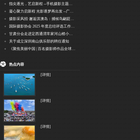
指尖逐光，艺启新程 --手机摄影主题讲座在市老年干部大学圆满落幕
凝心聚力启新程 光影逐梦再出发 --广州国际摄影协会2026年首次会长秘书长会议召开
摄影采风招·邂逅淇澳岛：捕候鸟翩跹，寻古村烟火，追海上霞光
国际摄影协会 2025 年度总结评选工作的通知
甘肃分会走进定西通渭常家河山楂小镇旅游景区开展"红果满枝迎丰岁·山楂小镇庆佳节"为主
关于成立深圳南山俱乐部的聘任通知
《聚焦美丽中国 | 百名摄影师作品全球巡回展》（晋中）开幕新闻通稿
热点内容
..
[详情]
..
[详情]
..
[详情]