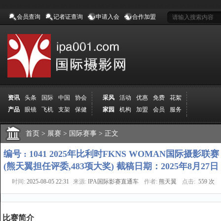
会员查询
记者证查询
申请入会
合作加盟
资讯
头条
国际
中国
协会
采风
活动
优惠
免费
花絮
产品
眼镜
飞机
支架
保健
家园
机构
加盟
会员
服务
地方
吉林
广西
山东
加拿大
空间
认证
寻友
发图
分享
学院
分院
首页
>
导师
展赛
课程
>
国际赛事
报名
>
商城
正文
推荐
器材
商家
认证
媒体
记者
报纸
杂志
视频
展赛
赛事
展馆
直通车
更多
编号 : 1041 2025年比利时FKNS WOMAN国际摄影联赛
(熊天翼担任评委,483项大奖) 截稿日期：2025年8月27日
时间:
2025-08-05 22:31
来源:
IPA国际影赛直通车
作者:
熊天翼
点击:
559 次
比赛简介