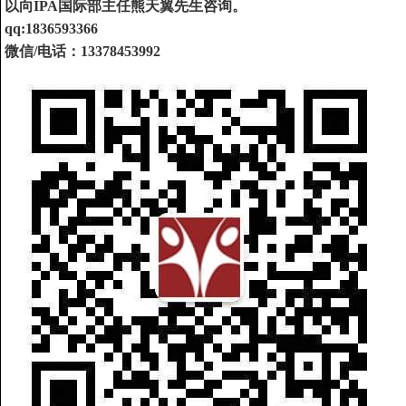
以向IPA国际部主任熊天翼先生咨询。
qq:1836593366
微信/电话：13378453992