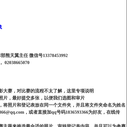
载
天翼主任 微信号13378453992
02038665070
影大赛，对比赛的流程不太了解，这里专项说明
照片，最好提交多张，以便我们选图和审片
，将照片和登记表放在同一个文件夹，并且将文件夹命名为姓名
366@qq.com
，或者直接加
qq
号码
1836593366
为好友，在线传
赛主题来挑选最合适的照片，审核登记表内容，并且可以为参赛