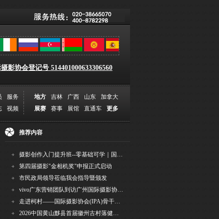
影协会登记号 514401000633306560
员
服务
地方
吉林
广西
山东
加拿大
志
视频
展赛
赛事
展馆
直通车
更多
推荐内容
摄影创作入门提升班--零基础可学｜国际评委授课｜手机·相机均可｜AI工具｜摄影比赛指
第四届摄影"金相机奖"申报正式启动
市民政局领导莅临我会指导暨颁发
vivo广东营销团队到访广州国际摄影协会 共商合作事宜
走进柯村——国际摄影协会(IPA)骨干采风安徽行之6
2026中国黄山黟县首届徽州古村落健康跑圆满举行