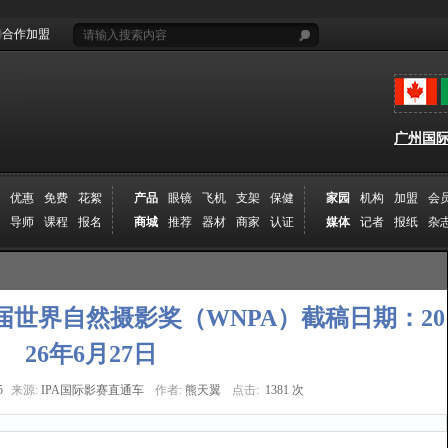
合作加盟
广州国际摄
优惠
免费
花絮
产品
眼镜
飞机
支架
保健
家园
机构
加盟
会
导师
课程
报名
商城
推荐
器材
商家
认证
媒体
记者
报纸
杂
年第七届世界自然摄影奖（WNPA）截稿日期：20
26年6月27日
5
来源:
IPA国际影赛直通车
作者:
熊天翼
点击:
1381 次