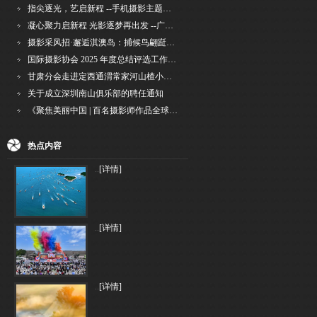
指尖逐光，艺启新程 --手机摄影主题讲座在市老年干部大学圆满落幕
凝心聚力启新程 光影逐梦再出发 --广州国际摄影协会2026年首次会长秘书长会议召开
摄影采风招·邂逅淇澳岛：捕候鸟翩跹，寻古村烟火，追海上霞光
国际摄影协会 2025 年度总结评选工作的通知
甘肃分会走进定西通渭常家河山楂小镇旅游景区开展"红果满枝迎丰岁·山楂小镇庆佳节"为主
关于成立深圳南山俱乐部的聘任通知
《聚焦美丽中国 | 百名摄影师作品全球巡回展》（晋中）开幕新闻通稿
热点内容
..
[详情]
..
[详情]
..
[详情]