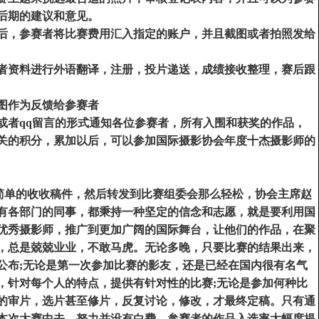
后期的建议和意见。
后，参赛者将比赛费用汇入指定的账户，并且截图或者拍照发给
者资料进行外语翻译，注册，投片递送，成绩接收整理，赛后跟
图作为反馈给参赛者
或者
qq
留言的形式通知各位参赛者，所有入围和获奖的作品，
关的积分，累加以后，可以参加国际摄影协会年度十杰摄影师的
简单的收收稿件，然后转发到比赛组委会那么轻松，协会主席赵
有各部门的同事，都秉持一种坚定的信念和志愿，就是要利用国
优秀摄影师，推广到更加广阔的国际舞台，让他们的作品，在聚
，总是兢兢业业，不敢马虎。无论多晚，只要比赛的结果出来，
公布
;
无论是第一次参加比赛的影友，还是已经在国内很有名气
，针对每个人的特点，提供有针对性的比赛
;
无论是参加何种比
的审片，选片甚至修片，反复讨论，修改，才最终定稿。只有通
本次大赛中去，努力并没有白费，参赛者的作品入选率大幅度提