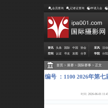
会员查询
记者证查询
申请入会
资讯
头条
国际
中国
协会
采风
活动
空间
认证
寻友
发图
分享
学院
分院
首页
>
展赛
>
国际赛事
>
正文
编号 ：1100 2026
时间:
2026-06-01 11:4